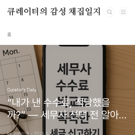
본문 바로가기
큐레이터의 감성 채집일지
홈
Curator's Daily
“내가 낸 수수료, 적당했을
까?” — 세무사 선택 전 알아야
할 5가지
by 큐라티아원
2025. 5. 1.