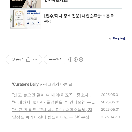
공감
구독하기
'
Curator's Daily
' 카테고리의 다른 글
“신고 늦으면 얼마 더 내야 하죠?” - 종소세 가
2025.05.01
산세 계산법과 절세팁
"언제까지, 얼마나 돌려받을 수 있나요?" — 5
(0)
2025.05.01
월 세금 환급 가이드
"신고 안 하면 큰일 납니다" : 종합소득세, 지금
(0)
2025.05.01
안 보면 손해
일상도 큐레이션이 필요하다면 — SK 유심보
(4)
2025.04.30
호서비스 가입 방법
(0)