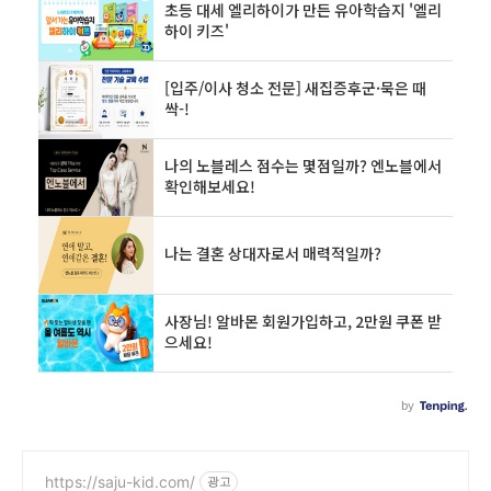
https://saju-kid.com/
광고