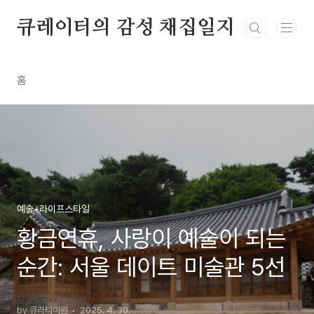
본문 바로가기
큐레이터의 감성 채집일지
홈
예술+라이프스타일
황금연휴, 사랑이 예술이 되는
순간: 서울 데이트 미술관 5선
by 큐라티아원
2025. 4. 30.