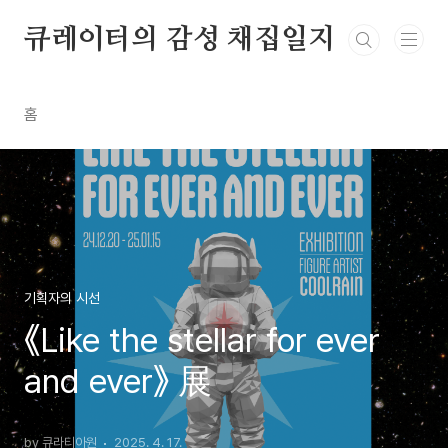
본문 바로가기
큐레이터의 감성 채집일지
홈
기획자의 시선
《Like the stellar for ever
and ever》 展
by 큐라티아원
2025. 4. 17.