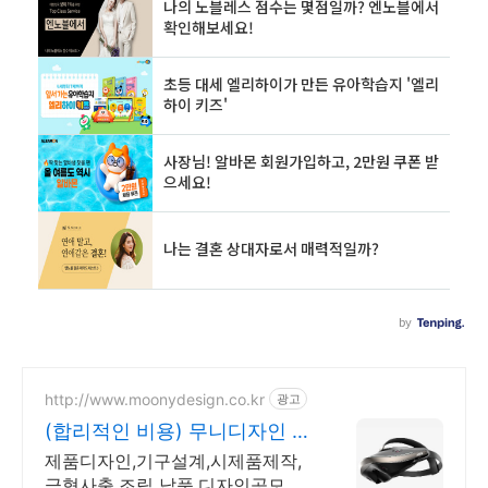
http://www.moonydesign.co.kr
광고
(합리적인 비용) 무니디자인 국
제디자인어워드 레드닷 수상
제품디자인,기구설계,시제품제작,
금형사출,조립 납품,디자인공모전