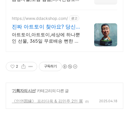
42회 수상 제품 개발에 대한 모든
것을 연구합니다. 언제든지 연락주
시면 친절히 상담드립니다.
https://www.ddackshop.com/
광고
진짜 아트토이 찾아요? 당신이
찾던 바로 딱 내꺼!
아트토이,아트토이,세상에 하나뿐
인 선물, 365일 무료배송 뻔한 선
물 검색에 지치신 분들만 오세요.
2
구독하기
'
기획자의 시선
' 카테고리의 다른 글
《인연因緣》 프리다옥 & 김민주 2인 展
2025.04.18
(0)