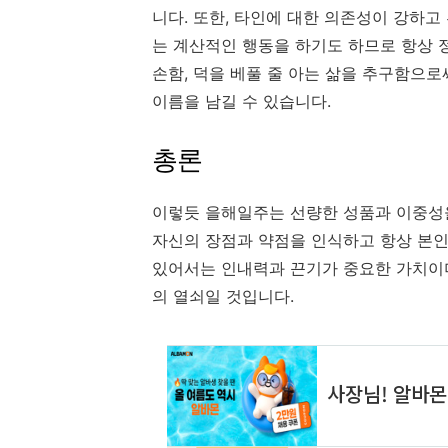
니다
.
또한
,
타인에 대한 의존성이 강하고
는 계산적인 행동을 하기도 하므로 항상 
손함
,
덕을 베풀 줄 아는 삶을 추구함으로
이름을 남길 수 있습니다
.
총론
이렇듯 을해일주는 선량한 성품과 이중성
자신의 장점과 약점을 인식하고 항상 본인
있어서는 인내력과 끈기가 중요한 가치이
의 열쇠일 것입니다
.