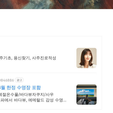
사주기초, 용신찾기, 사주진로적성
70846886
광고
8월 한정 수영장 포함
사계절온수풀/바다뷰자쿠지/사우
소파에서 바다뷰, 에메랄드 감성 수영