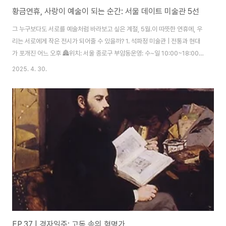
황금연휴, 사랑이 예술이 되는 순간: 서울 데이트 미술관 5선
그 누구보다도 서로를 예술처럼 바라보고 싶은 계절, 5월.이 따뜻한 연휴에, 우
리는 서로에게 작은 전시가 되어줄 수 있을까? 1. 석파정 미술관 | 전통과 현대
가 포개진 어느 오후 🏯위치: 서울 종로구 부암동운영: 수~일 10:00~18:00
(5/5 월·5/6 화 특별 운영)석파정은 흥선대원군의 별서였고, 지금은 인왕산 아
2025. 4. 30.
래 고즈넉한 정원과 미술관이 한몸처럼 붙어 있어요.이곳은 서로의 침묵조차
작품이 돼요.📌 추천 이유: 전통 한옥 정원 + 현대 미술 전시, 서울에서 누릴 수
있는 가장 '사색적인' 데이트 장소!2. piknic 피크닉 | 감각의 총집합, 도시 속
쉼표 ☕️위치: 서울 중구 퇴계로6가길 30운영: 화~일 10:00~18:00 (월 휴관)
전시장, 카페, 디자인숍, 옥상 전망까지. 예술..
EP.37 | 경자일주: 고독 속의 혁명가