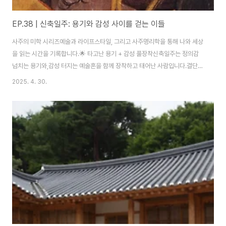
EP.38 | 신축일주: 용기와 감성 사이를 걷는 이들
사주의 미학 시리즈예술과 라이프스타일, 그리고 사주명리학을 통해 나와 세상
을 읽는 시간을 기록합니다.🌟 타고난 용기 + 감성 풀장착신축일주는 정의감
넘치는 용기와,감성 터지는 예술혼을 함께 장착하고 태어난 사람입니다.결단력
하나는 칼같아서, 마음먹은 일은 웬만하면 끝까지 밀어붙입니다.물론, 가끔 너
2025. 4. 30.
무 감성에 젖어 길을 헤맬 때도 있지만요. (아무튼 근성은 최고)🎨 천진난만 천
재, 그리고 덜렁이두뇌는 빠르고 재주는 많지만, 덜렁거림은 또 세계급입니다.
주변 사람들의 "보호 본능"을 강제 소환하는 스타일!이 덕분에 살짝 손해 보는
일도 있지만, 의외로 인생에 큰 도움을 받는 경우도 많습니다.(그러니까, 덜렁
거리더라도 착하게 사는 건 필수.)⚡ 성실성 100점, 결과는 가끔 미스터리밤새
몰두할 정도로 성실한..