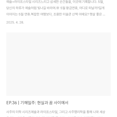
예술+라이프스타일 시리즈느리고 섬세한 순간들을, 이곳에 기록합니다. 5월,
당신의 하루가 예술처럼 빛나길 바라며.🌸 5월 황금연휴, 어디로 떠날까?길게
이어지는 5월 연휴.복잡한 여행보다, 조용한 미술관 산책 어때요? 햇살 좋은 오
후, 나만의 감성을 채울 시간입니다. 🎨지금, 조용히 예술을 만나고 싶은 마음
2025. 4. 28.
이 드나요?🏛️ 5월 황금연휴에 가기 좋은 미술관 51. 국립현대미술관 서울관광
화문, 경복궁 산책과 함께 즐길 수 있는 대표 미술관.특별전시도 많고, 야외 조
각공원 산책은 덤!➔ 연휴 추천 전시: " MMCA 서울 상설전 «한국현대미술 하
이라이트» " ( 2025-05-01 ~ 2026-05-03 )2. 부산시립미술관해운대 근
처에서 바다와 미술을 동시에.바로 옆 이우환공간도 함께 둘러보면 완벽한 ..
EP.36 | 기해일주: 현실과 꿈 사이에서
사주의 미학 시리즈예술과 라이프스타일, 그리고 사주명리학을 통해 나와 세상